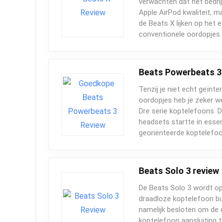
verwachten dat het bedri
Apple AirPod kwaliteit, 
de Beats X lijken op het 
conventionele oordopjes t
Beats Powerbeats 3
Tenzij je niet echt geïnt
oordopjes heb je zeker w
Dre serie koptelefoons. D
headsets startte in esse
georiënteerde koptelefo
Beats Solo 3 review
De Beats Solo 3 wordt op
draadloze koptelefoon bu
namelijk besloten om de
koptelefoon aansluiting 