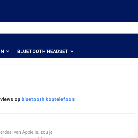
EN
BLUETOOTH HEADSET
s
eviews op
bluetooth koptelefoon
:
rdeel van Apple is, zou je