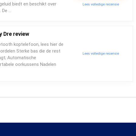
eluid biedt en beschikt over
Lees volledige recensie
. De …
y Dre review
etooth koptelefoon, lees hier de
oordelen Sterke bas die de rest
Lees volledige recensie
ingt; Automatische
rtabele oorkussens Nadelen
…