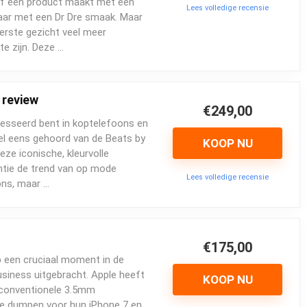
jf een product maakt met een
Lees volledige recensie
maar met een Dr Dre smaak. Maar
eerste gezicht veel meer
e zijn. Deze …
 review
€249,00
eresseerd bent in koptelefoons en
el eens gehoord van de Beats by
KOOP NU
eze iconische, kleurvolle
ntie de trend van op mode
Lees volledige recensie
ons, maar …
€175,00
 een cruciaal moment in de
siness uitgebracht. Apple heeft
KOOP NU
 conventionele 3.5mm
te dumpen voor hun iPhone 7 en