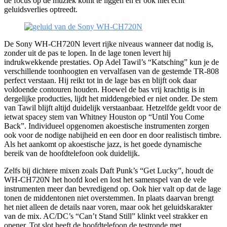
de focus op de muziek komt te liggen en er ook niet echt
geluidsverlies optreedt.
De Sony WH-CH720N levert rijke niveaus wanneer dat nodig is,
zonder uit de pas te lopen. In de lage tonen levert hij
indrukwekkende prestaties. Op Adel Tawil’s “Katsching” kun je de
verschillende toonhoogten en vervalfasen van de gestemde TR-808
perfect verstaan. Hij reikt tot in de lage bas en blijft ook daar
voldoende contouren houden. Hoewel de bas vrij krachtig is in
dergelijke producties, lijdt het middengebied er niet onder. De stem
van Tawil blijft altijd duidelijk verstaanbaar. Hetzelfde geldt voor de
ietwat spacey stem van Whitney Houston op “Until You Come
Back”. Individueel opgenomen akoestische instrumenten zorgen
ook voor de nodige nabijheid en een door en door realistisch timbre.
Als het aankomt op akoestische jazz, is het goede dynamische
bereik van de hoofdtelefoon ook duidelijk.
Zelfs bij dichtere mixen zoals Daft Punk’s “Get Lucky”, houdt de
WH-CH720N het hoofd koel en lost het samenspel van de vele
instrumenten meer dan bevredigend op. Ook hier valt op dat de lage
tonen de middentonen niet overstemmen. In plaats daarvan brengt
het niet alleen de details naar voren, maar ook het geluidskarakter
van de mix. AC/DC’s “Can’t Stand Still” klinkt veel strakker en
opener. Tot slot heeft de hoofdtelefoon de testronde met