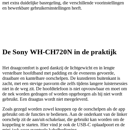
met extra duidelijke basregeling, die verschillende voorinstellingen
en bewerkbare gebruikersinstellingen heeft.
De Sony WH-CH720N in de praktijk
Het draagcomfort is goed dankzij de lichtgewicht en in lengte
verstelbare hoofdband met padding en de eveneens gevoerde,
draaibare en kantelbare oorschelpen. De kunstleren buitenkant is
zacht, met een stevige pasvorm die zelfs tijdens langere luistersessies
niet in de weg zit. De hoofdtelefoon is niet opvouwbaar en moet om
de nek worden gedragen of worden opgeborgen als hij niet wordt
gebruikt. Een draagtas wordt niet meegeleverd.
Zoals gezegd worden zowel knoppen op de oorschelpen als de app
gebruikt om de functies te bedienen. Aan de onderkant van de linker
oorschelp zit de aan/uit-schakelaar, die gebruikt kan worden om de
koppeling te starten. Hier vind je ook de USB-C oplaadpoort en de
mini-jack voor eventuele kabelbediening.