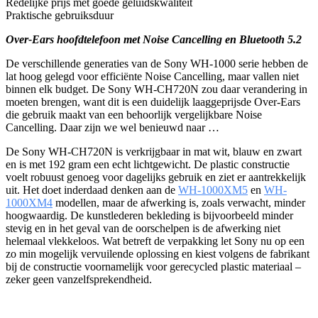
Redelijke prijs met goede geluidskwaliteit
Praktische gebruiksduur
Over-Ears hoofdtelefoon met Noise Cancelling en Bluetooth 5.2
De verschillende generaties van de Sony WH-1000 serie hebben de
lat hoog gelegd voor efficiënte Noise Cancelling, maar vallen niet
binnen elk budget. De Sony WH-CH720N zou daar verandering in
moeten brengen, want dit is een duidelijk laaggeprijsde Over-Ears
die gebruik maakt van een behoorlijk vergelijkbare Noise
Cancelling. Daar zijn we wel benieuwd naar …
De Sony WH-CH720N is verkrijgbaar in mat wit, blauw en zwart
en is met 192 gram een echt lichtgewicht. De plastic constructie
voelt robuust genoeg voor dagelijks gebruik en ziet er aantrekkelijk
uit. Het doet inderdaad denken aan de
WH-1000XM5
en
WH-
1000XM4
modellen, maar de afwerking is, zoals verwacht, minder
hoogwaardig. De kunstlederen bekleding is bijvoorbeeld minder
stevig en in het geval van de oorschelpen is de afwerking niet
helemaal vlekkeloos. Wat betreft de verpakking let Sony nu op een
zo min mogelijk vervuilende oplossing en kiest volgens de fabrikant
bij de constructie voornamelijk voor gerecycled plastic materiaal –
zeker geen vanzelfsprekendheid.