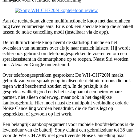
Aan de rechterkant zit een multifunctionele knop met daaromheen
nog twee volumeregelaars. Er is ook een speciale knop die schakelt
tussen de noise cancelling modi (instelbaar via de app).
De multifunctionele knop neemt de start/stop-functie en het
overslaan van nummers over als je naar muziek luistert. Hij wordt
echter ook gebruikt om telefoongesprekken te voeren en om een
spraakassistent in de smartphone op te roepen. Naast Siri worden
ook Alexa en Google ondersteund.
Over telefoongesprekken gesproken: De WH-CH720N maakt
gebruik van voor spraak geoptimaliseerde richtmicrofoons die ook
tegen wind beschermd zouden zijn. In de praktijk is de
gesprekskwaliteit goed en is het testapparaat een betrouwbare
partner, niet alleen onderweg, maar ook in het dagelijkse
kantoorgebruik. Hier moet naast de multipoint verbinding ook de
Noise Cancelling worden benadrukt, die de focus legt op
gesprekken of gewoon op het werk.
Een belangrijk aankoopargument voor mobiele hoofdtelefoons is de
levensduur van de batterij. Sony claimt een gebruiksduur tot 35 uur
voor de WH-CH720N met geactiveerde Noise Cancelling maar