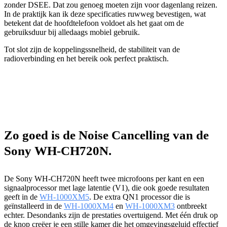
zonder DSEE. Dat zou genoeg moeten zijn voor dagenlang reizen.
In de praktijk kan ik deze specificaties ruwweg bevestigen, wat
betekent dat de hoofdtelefoon voldoet als het gaat om de
gebruiksduur bij alledaags mobiel gebruik.
Tot slot zijn de koppelingssnelheid, de stabiliteit van de
radioverbinding en het bereik ook perfect praktisch.
Zo goed is de Noise Cancelling van de
Sony WH-CH720N.
De Sony WH-CH720N heeft twee microfoons per kant en een
signaalprocessor met lage latentie (V1), die ook goede resultaten
geeft in de
WH-1000XM5
. De extra QN1 processor die is
geïnstalleerd in de
WH-1000XM4
en
WH-1000XM3
ontbreekt
echter. Desondanks zijn de prestaties overtuigend. Met één druk op
de knop creëer je een stille kamer die het omgevingsgeluid effectief