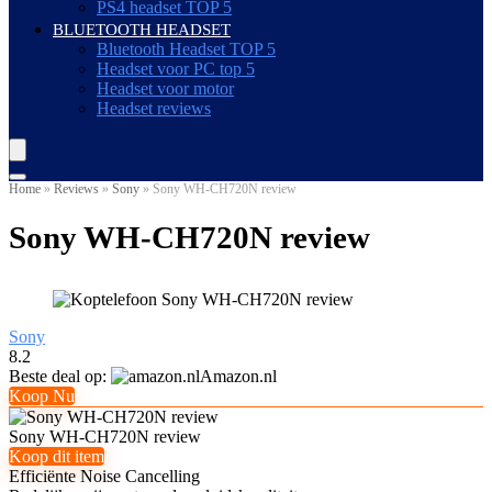
PS4 headset TOP 5
BLUETOOTH HEADSET
Bluetooth Headset TOP 5
Headset voor PC top 5
Headset voor motor
Headset reviews
Home
»
Reviews
»
Sony
»
Sony WH-CH720N review
Sony WH-CH720N review
Sony
8.2
Beste deal op:
Amazon.nl
Koop Nu
Sony WH-CH720N review
Koop dit item
Efficiënte Noise Cancelling