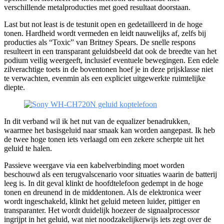
verschillende metalproducties met goed resultaat doorstaan.
Last but not least is de testunit open en gedetailleerd in de hoge
tonen. Hardheid wordt vermeden en leidt nauwelijks af, zelfs bij
producties als “Toxic” van Britney Spears. De snelle respons
resulteert in een transparant geluidsbeeld dat ook de breedte van het
podium veilig weergeeft, inclusief eventuele bewegingen. Een edele
zilverachtige toets in de boventonen hoef je in deze prijsklasse niet
te verwachten, evenmin als een expliciet uitgewerkte ruimtelijke
diepte.
In dit verband wil ik het nut van de equalizer benadrukken,
waarmee het basisgeluid naar smaak kan worden aangepast. Ik heb
de twee hoge tonen iets verlaagd om een zekere scherpte uit het
geluid te halen.
Passieve weergave via een kabelverbinding moet worden
beschouwd als een terugvalscenario voor situaties waarin de batterij
leeg is. In dit geval klinkt de hoofdtelefoon gedempt in de hoge
tonen en dreunend in de middentonen. Als de elektronica weer
wordt ingeschakeld, klinkt het geluid meteen luider, pittiger en
transparanter. Het wordt duidelijk hoezeer de signaalprocessor
ingrijpt in het geluid, wat niet noodzakelijkerwijs iets zegt over de