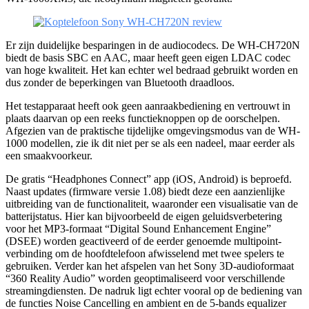
Er zijn duidelijke besparingen in de audiocodecs. De WH-CH720N
biedt de basis SBC en AAC, maar heeft geen eigen LDAC codec
van hoge kwaliteit. Het kan echter wel bedraad gebruikt worden en
dus zonder de beperkingen van Bluetooth draadloos.
Het testapparaat heeft ook geen aanraakbediening en vertrouwt in
plaats daarvan op een reeks functieknoppen op de oorschelpen.
Afgezien van de praktische tijdelijke omgevingsmodus van de WH-
1000 modellen, zie ik dit niet per se als een nadeel, maar eerder als
een smaakvoorkeur.
De gratis “Headphones Connect” app (iOS, Android) is beproefd.
Naast updates (firmware versie 1.08) biedt deze een aanzienlijke
uitbreiding van de functionaliteit, waaronder een visualisatie van de
batterijstatus. Hier kan bijvoorbeeld de eigen geluidsverbetering
voor het MP3-formaat “Digital Sound Enhancement Engine”
(DSEE) worden geactiveerd of de eerder genoemde multipoint-
verbinding om de hoofdtelefoon afwisselend met twee spelers te
gebruiken. Verder kan het afspelen van het Sony 3D-audioformaat
“360 Reality Audio” worden geoptimaliseerd voor verschillende
streamingdiensten. De nadruk ligt echter vooral op de bediening van
de functies Noise Cancelling en ambient en de 5-bands equalizer