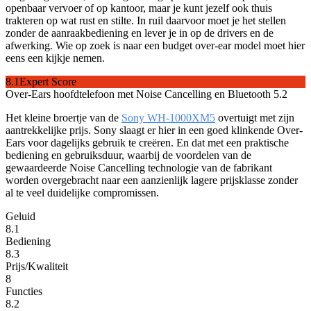
openbaar vervoer of op kantoor, maar je kunt jezelf ook thuis
trakteren op wat rust en stilte. In ruil daarvoor moet je het stellen
zonder de aanraakbediening en lever je in op de drivers en de
afwerking. Wie op zoek is naar een budget over-ear model moet hier
eens een kijkje nemen.
8.1
Expert Score
Over-Ears hoofdtelefoon met Noise Cancelling en Bluetooth 5.2
Het kleine broertje van de
Sony WH-1000XM5
overtuigt met zijn
aantrekkelijke prijs. Sony slaagt er hier in een goed klinkende Over-
Ears voor dagelijks gebruik te creëren. En dat met een praktische
bediening en gebruiksduur, waarbij de voordelen van de
gewaardeerde Noise Cancelling technologie van de fabrikant
worden overgebracht naar een aanzienlijk lagere prijsklasse zonder
al te veel duidelijke compromissen.
Geluid
8.1
Bediening
8.3
Prijs/Kwaliteit
8
Functies
8.2