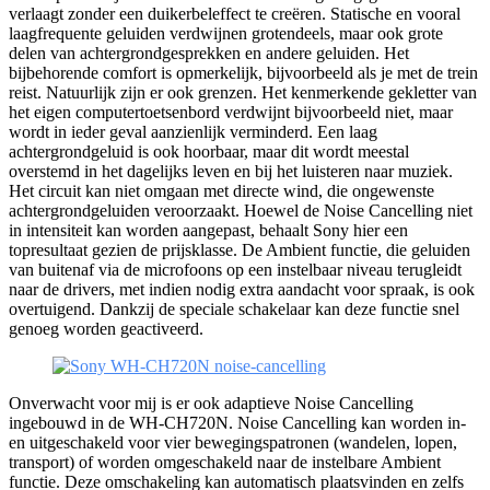
verlaagt zonder een duikerbeleffect te creëren. Statische en vooral
laagfrequente geluiden verdwijnen grotendeels, maar ook grote
delen van achtergrondgesprekken en andere geluiden. Het
bijbehorende comfort is opmerkelijk, bijvoorbeeld als je met de trein
reist. Natuurlijk zijn er ook grenzen. Het kenmerkende gekletter van
het eigen computertoetsenbord verdwijnt bijvoorbeeld niet, maar
wordt in ieder geval aanzienlijk verminderd. Een laag
achtergrondgeluid is ook hoorbaar, maar dit wordt meestal
overstemd in het dagelijks leven en bij het luisteren naar muziek.
Het circuit kan niet omgaan met directe wind, die ongewenste
achtergrondgeluiden veroorzaakt. Hoewel de Noise Cancelling niet
in intensiteit kan worden aangepast, behaalt Sony hier een
topresultaat gezien de prijsklasse. De Ambient functie, die geluiden
van buitenaf via de microfoons op een instelbaar niveau terugleidt
naar de drivers, met indien nodig extra aandacht voor spraak, is ook
overtuigend. Dankzij de speciale schakelaar kan deze functie snel
genoeg worden geactiveerd.
Onverwacht voor mij is er ook adaptieve Noise Cancelling
ingebouwd in de WH-CH720N. Noise Cancelling kan worden in-
en uitgeschakeld voor vier bewegingspatronen (wandelen, lopen,
transport) of worden omgeschakeld naar de instelbare Ambient
functie. Deze omschakeling kan automatisch plaatsvinden en zelfs