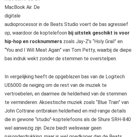
MacBook Air. De
digitale
audioprocessor in de Beats Studio voert de bas agressief
op, waardoor de koptelefoon
bij uitstek geschikt is voor
hip-hop en rocknummers
zoals Jay-Z’s “Holy Grail” en
“You and I Will Meat Again” van Tom Petty, waarbij de diepe
bas indruk wekt zonder de stemmen te overstelpen.
In vergelijking heeft de opgeblazen bas van de Logitech
UE6000 de neiging om de rest van de muziek te
vertroebelen, en daarmee de helderheid van de stemmen
te verminderen. Akoestische muziek zoals “Blue Train” van
John Coltrane ontbraken helderheid en mid-range details
die in gewone “studio”-koptelefoons als de Shure SRH-840
wel aanwezig zijn. Deze biedt weliswaar geen
ruisonderdrukking, maar is wel goedkoper dan de Beats