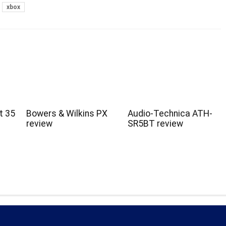
xbox
t 35
Bowers & Wilkins PX
Audio-Technica ATH-
review
SR5BT review