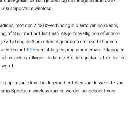
Surround-geluid, dan kun je ook nog de meegeleverde USB-
e G933 Spectrum wireless.
adloos, met een 2.4GHz-verbinding in plaats van een kabel,
g, of 8 uur met het licht aan. Als je toevallig een of andere
n je altijd nog de 2.5mm-kabel gebruiken om niks te hoeven
accenten met
RGB
-verlichting en programmeerbare G-knoppen
of muziekinstellingen. Je kunt zelfs de equalizer afstellen, en
n wordt.
 koop, maar je kunt beiden voorbestellen van de website van
temis Spectrum wireless kunnen worden aangekocht voor