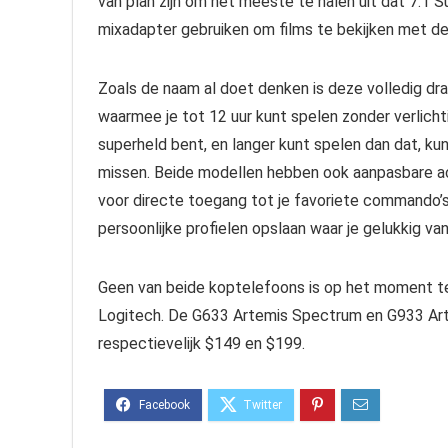
van plan zijn om het meeste te halen uit dat 7.1 
mixadapter gebruiken om films te bekijken met d
Zoals de naam al doet denken is deze volledig dra
waarmee je tot 12 uur kunt spelen zonder verlichtin
superheld bent, en langer kunt spelen dan dat, ku
missen. Beide modellen hebben ook aanpasbare 
voor directe toegang tot je favoriete commando’s 
persoonlijke profielen opslaan waar je gelukkig va
Geen van beide koptelefoons is op het moment te
Logitech. De G633 Artemis Spectrum en G933 Ar
respectievelijk $149 en $199.