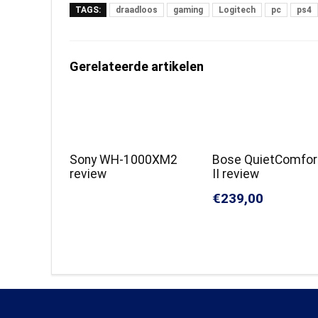
TAGS:
draadloos
gaming
Logitech
pc
ps4
Gerelateerde artikelen
Sony WH-1000XM2
Bose QuietComfor
review
II review
€239,00