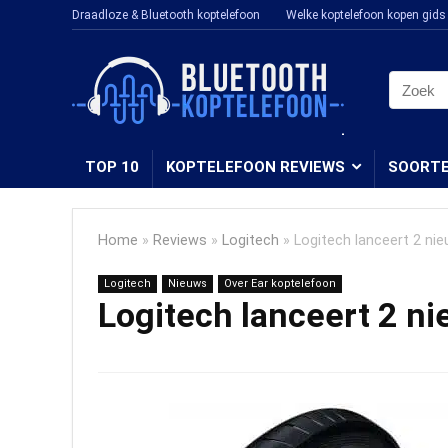
Draadloze & Bluetooth koptelefoon
Welke koptelefoon kopen gids
TOP 10
KOPTELEFOON REVIEWS
SOORT
Home
»
Reviews
»
Logitech
»
Logitech lanceert 2 n
Logitech
Nieuws
Over Ear koptelefoon
Logitech lanceert 2 n