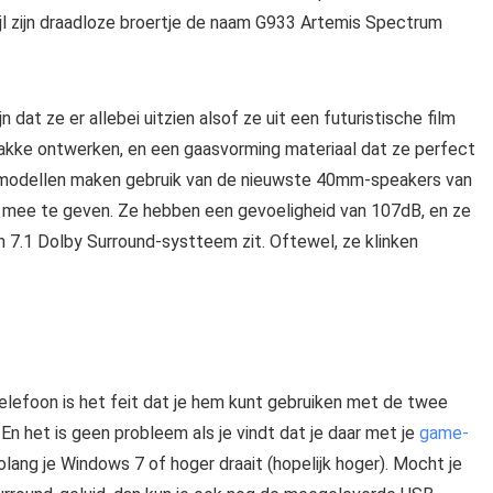
jl zijn draadloze broertje de naam G933 Artemis Spectrum
jn dat ze er allebei uitzien alsof ze uit een futuristische film
trakke ontwerken, en een gaasvorming materiaal dat ze perfect
 modellen maken gebruik van de nieuwste 40mm-speakers van
e mee te geven. Ze hebben een gevoeligheid van 107dB, en ze
en 7.1 Dolby Surround-systteem zit. Oftewel, ze klinken
lefoon is het feit dat je hem kunt gebruiken met de twee
 het is geen probleem als je vindt dat je daar met je
game-
ang je Windows 7 of hoger draait (hopelijk hoger). Mocht je