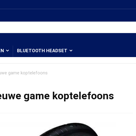
EN
BLUETOOTH HEADSET
ieuwe game koptelefoons
ieuwe game koptelefoons