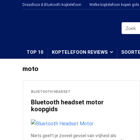
Draadloze & Bluetooth koptelefoon
Welke koptelefoon kopen gids
TOP 10
KOPTELEFOON REVIEWS
SOORT
moto
BLUETOOTH HEADSET
Bluetooth headset motor
koopgids
Niets geeft je zoveel gevoel van vrijheid als